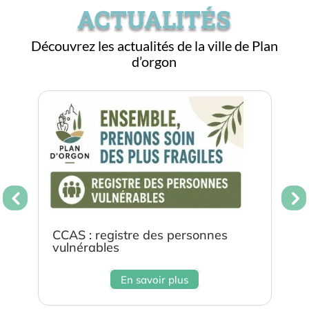
ACTUALITÉS
Découvrez les actualités de la ville de Plan
d’orgon
Programme estival du club Taurin
M
Lou Rami
d
En savoir plus