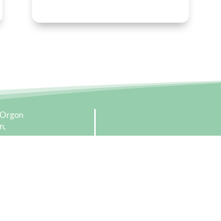
d’Orgon
n,
on
La 
d
00
03
e
gon.fr