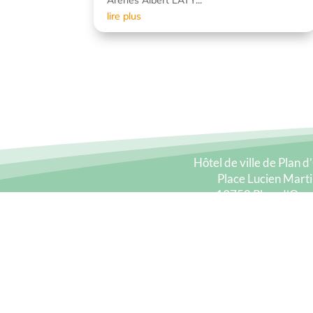
lire plus
Hôtel de ville de Plan 
Place Lucien Marti
13750 Plan-d’Org
Tél. : 04 90 73 26 
Fax : 04 90 73 26 
Mail : accueil@plandor